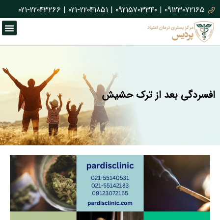
021-22043266
|
021-22041851
|
09215703340
|
09123072165
افسردگی بعد از ترک حشیش