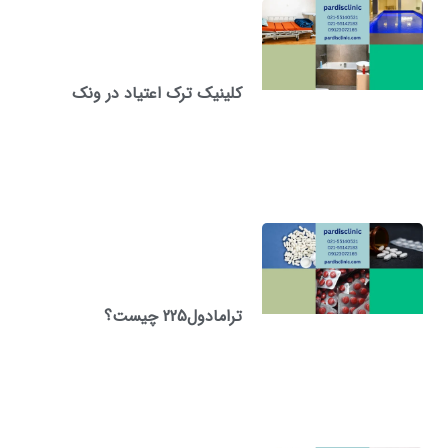
کلینیک ترک اعتیاد در ونک
ترامادول225 چیست؟