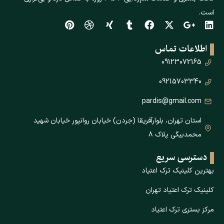
است.
اطلاعات تماس
09123072165
09215703340
pardis@gmail.com
استان تهران، بلوارآفریقا (جردن) خیابان روانپور خیابان شهید
محمدبیگی پلاک ۸
دسترسی سریع
بهترین کلینیک ترک اعتیاد
کلینیک ترک اعتیاد تهران
مرکز بستری ترک اعتیاد