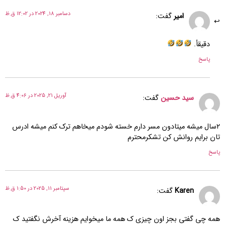
دسامبر 18, 2024 در 12:02 ق.ظ
امیر
گفت:
دقيقأ.
پاسخ
آوریل 21, 2025 در 4:06 ق.ظ
سید حسین
گفت:
۲سال میشه میتادون مسر دارم خسته شودم میخاهم ترک کنم میشه ادرس
تان برایم روانش کن تشکرمحترم
پاسخ
سپتامبر 11, 2025 در 1:50 ق.ظ
Karen
گفت:
همه چی گفتی بجز اون چیزی ک همه ما میخوایم هزینه آخرش نگفتید ک