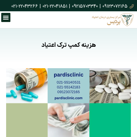
021-22043266
|
021-22041851
|
09215703340
|
09123072165
هزینه کمپ ترک اعتیاد