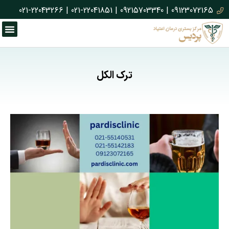
021-22043266
|
021-22041851
|
09215703340
|
09123072165
ترک الکل