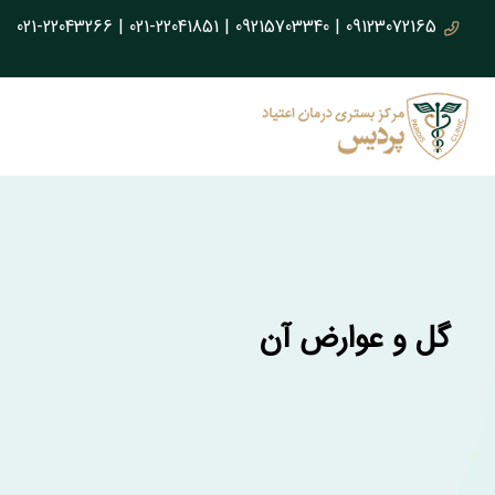
021-22043266
|
021-22041851
|
09215703340
|
09123072165
گل و عوارض آن