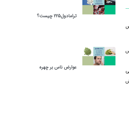
ترامادول225 چیست؟
ض
س
عوارض ناس بر چهره
ی
ش