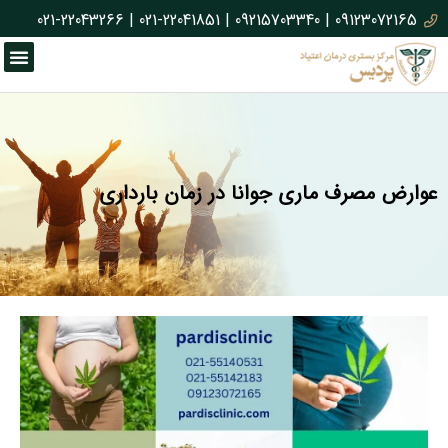
021-22043266
|
021-22041851
|
09215703340
|
09123072165
عوارض مصرف ماری جوانا در زمان بارداری