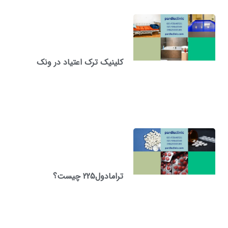
کلینیک ترک اعتیاد در ونک
ترامادول225 چیست؟