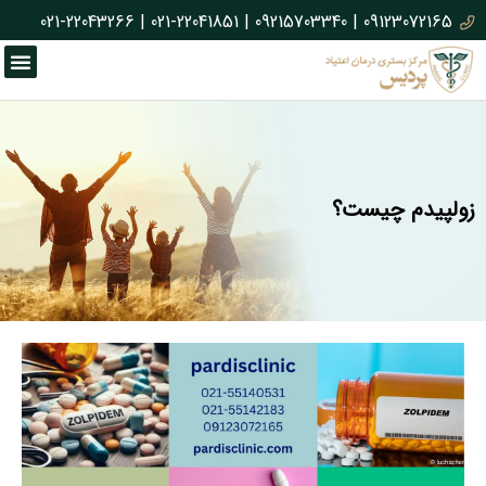
021-22043266
|
021-22041851
|
09215703340
|
09123072165
زولپیدم چیست؟