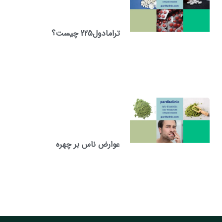
ترامادول225 چیست؟
عوارض ناس بر چهره