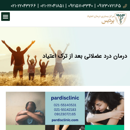
021-22043266
|
021-22041851
|
09215703340
|
09123072165
درمان درد عضلانی بعد از ترک اعتیاد