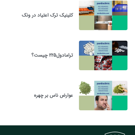
کلینیک ترک اعتیاد در ونک
ترامادول225 چیست؟
عوارض ناس بر چهره