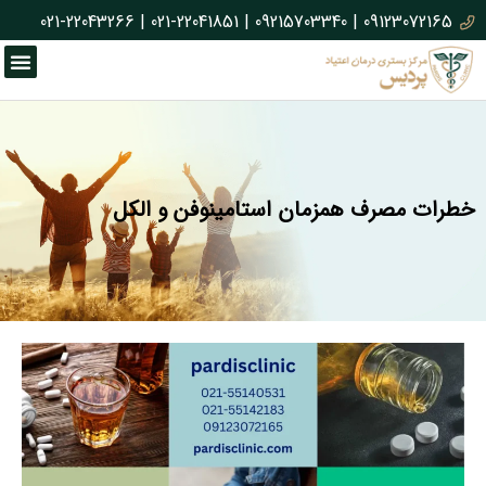
021-22043266
|
021-22041851
|
09215703340
|
09123072165
خطرات مصرف همزمان استامینوفن و الکل