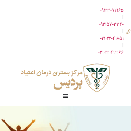
09123072165
|
09215703340
|
021-22041851
|
021-22043266