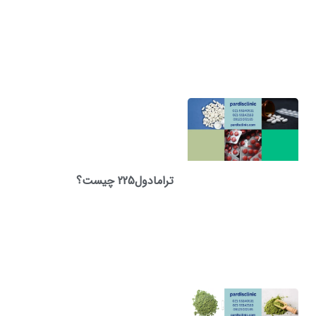
ترامادول225 چیست؟