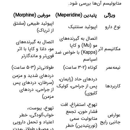
متابولیسم آن‌ها بررسی شود.
ویژگی
پتیدین (Meperidine)
مورفین (Morphine)
اپیوئید طبیعی (مشتق
نوع دارو
اپیوئید سنتتیک
از تریاک)
اتصال به گیرنده‌های
اتصال به گیرنده‌های
مو (Mu) و کاپا
مکانیسم اثر
مو، دلتا و کاپا با اثر
(Kappa) با خواص ضد
قوی‌تر و ماندگارتر
اسپاسم
نیمه‌عمر
کوتاه (2-3 ساعت)
طولانی‌تر (3-5 ساعت)
دردهای شدید و مزمن
دردهای حاد (زایمان،
(سرطان، دردهای پس
کاربردها
پس از جراحی، کولیک
از جراحی، دردهای
کلیوی)
مزمن)
تهوع، استفراغ، افت
تهوع، یبوست،
فشار خون، تجمع
عوارض
خواب‌آلودگی، خطر
متابولیت سمی
جانبی رایج
اعتیاد و تحمل دارویی
(نورپتیدین) خطر
در مصرف طولانی‌مدت