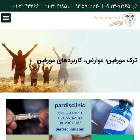
021-22043266
|
021-22041851
|
09215703340
|
09123072165
ترک مورفین؛ عوارض، کاربردهای مورفین