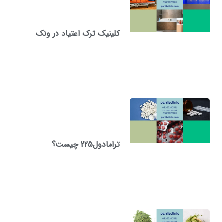
کلینیک ترک اعتیاد در ونک
ترامادول225 چیست؟