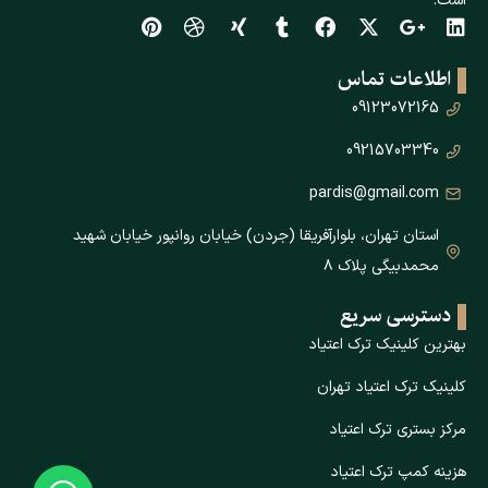
است.
اطلاعات تماس
09123072165
09215703340
pardis@gmail.com
استان تهران، بلوارآفریقا (جردن) خیابان روانپور خیابان شهید
محمدبیگی پلاک ۸
دسترسی سریع
بهترین کلینیک ترک اعتیاد
کلینیک ترک اعتیاد تهران
مرکز بستری ترک اعتیاد
هزینه کمپ ترک اعتیاد