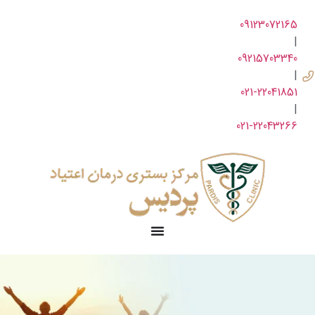
09123072165
|
09215703340
|
021-22041851
|
021-22043266