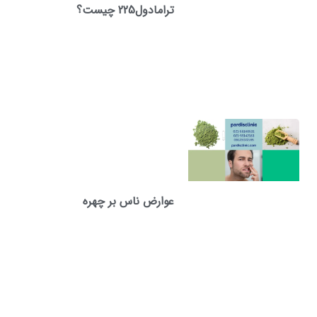
ترامادول225 چیست؟
عوارض ناس بر چهره