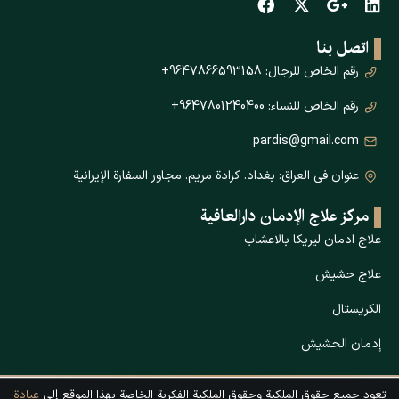
اتصل بنا
رقم الخاص للرجال: 9647866593158+
رقم الخاص للنساء: 9647801240400+
pardis@gmail.com
عنوان في العراق: بغداد. كرادة مريم. مجاور السفارة الإيرانية
مركز علاج الإدمان دارالعافیة
علاج ادمان ليريكا بالاعشاب
علاج حشیش
الكريستال
إدمان الحشيش
تعود جميع حقوق الملكية وحقوق الملكية الفكرية الخاصة بهذا الموقع إلى
عيادة