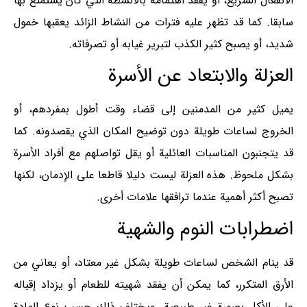
الانفعال السريع، أو يفقد اهتمامه بالأنشطة التي كان يستمتع بها
سابقا. كما قد تظهر عليه فترات من النشاط الزائد يعقبها خمول
شديد، أو يصبح كثير الكذب لتبرير غيابه أو تصرفاته.
العزلة والابتعاد عن الأسرة
يميل كثير من المدمنين إلى قضاء وقت أطول بمفردهم، أو
الخروج لساعات طويلة دون توضيح المكان الذي يقصدونه. كما
قد يتجنبون المناسبات العائلية أو يقل تواصلهم مع أفراد الأسرة
بشكل ملحوظ. هذه العزلة ليست دليلا قاطعا على الإدمان، لكنها
تصبح أكثر أهمية عندما ترافقها علامات أخرى.
اضطرابات النوم والشهية
قد ينام الشخص لساعات طويلة بشكل غير معتاد، أو يعاني من
الأرق المتكرر، كما يمكن أن يفقد شهيته للطعام أو يزداد إقباله
على الأكل بصورة غير طبيعية، ويختلف ذلك حسب نوع المادة