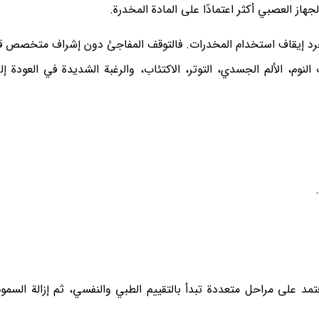
از العصبي أكثر اعتمادًا على المادة المخدرة.
رد إيقاف استخدام المخدرات. فالتوقف المفاجئ دون إشراف متخصص ق
وم، الألم الجسدي، التوتر، الاكتئاب، والرغبة الشديدة في العودة إل
مد على مراحل متعددة تبدأ بالتقييم الطبي والنفسي، ثم إزالة السموم