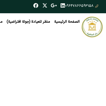
09647866593158
الصفحة الرئيسية
منظر للعيادة (جولة افتراضية)
مد