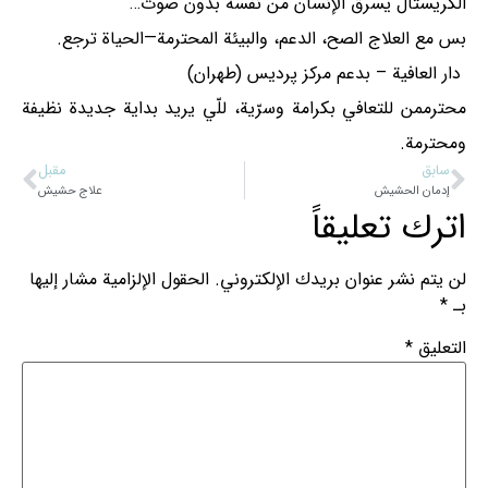
الكريستال يسرق الإنسان من نفسه بدون صوت…
بس مع العلاج الصح، الدعم، والبيئة المحترمة—الحياة ترجع.
دار العافية – بدعم مركز پرديس (طهران)
محترممن للتعافي بكرامة وسرّية، للّي يريد بداية جديدة نظيفة
ومحترمة.
سابق
مقبل
إدمان الحشيش
علاج حشیش
اترك تعليقاً
لن يتم نشر عنوان بريدك الإلكتروني.
الحقول الإلزامية مشار إليها
بـ
*
التعليق
*