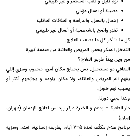
نوم قليل و تعب المستمر و غير طبيعي
عصبية أو اعمال مؤذي
إهمال بالعمل، والدراسة و العلاقات العائلیة
تغيّر واضح بالشخصية أو أعمال غير طبيعي
کل ما يتأخر کل ما يصعب العلاج.
التدخل المبكر يحمي المريض والعائلة من صدمة كبيرة.
من وين يبدأ طريق العلاج؟
التعافي مو مستحيل. بس يحتاج مكان آمن، محترم، وسرّي إللي
يفهم الم المريض والعائلة، ولا مكان يلومه و يجرّحهم أكثر أو
يسبب لهم خجل.
وهنا يجي دورنا:
دار العافية – بدعم و الخبرة مركز پرديس لعلاج الإدمان (طهران،
إيران)
برنامج علاج مكثّف لمدة 5–7 أيام، بطريقة إنسانية، آمنة، وسرّية