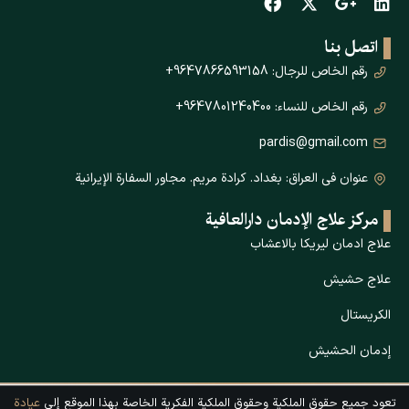
اتصل بنا
رقم الخاص للرجال: 9647866593158+
رقم الخاص للنساء: 9647801240400+
pardis@gmail.com
عنوان في العراق: بغداد. كرادة مريم. مجاور السفارة الإيرانية
مركز علاج الإدمان دارالعافیة
علاج ادمان ليريكا بالاعشاب
علاج حشیش
الكريستال
إدمان الحشيش
تعود جميع حقوق الملكية وحقوق الملكية الفكرية الخاصة بهذا الموقع إلى
عيادة