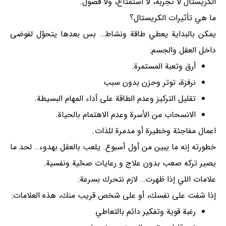
الكريستال لا تجربة، لا استمتاع، ولا فضول.
ما هي تأثيرات الكريستال؟
يمكن بالبداية يعطي طاقة ونشاط… بس بعدها يتحوّل لفوضى
داخل العقل والجسم:
أرق وتعبة المستمرة.
نرفزة، توتر وحزن بدون سبب
تقليل التركيز وعدم الطاقة على أداء المهام البسيطة.
الانسحاب من الأسرة وعدم الاهتمام بالحياة.
اعمال مفاجئة وخطيرة أو مدمرة للذات.
خطورته إنه ما يبين من أول أسبوع. یلعب بالعقل بهدوء… لحد ما
يصير تركه صعب بدون علاج و رعايات صحّية ونفسية.
علامات اللي إذا ظهرت… لازم نتحرك بسرعة:
إذا شفت على نفسك، أو على شخص قريب منك، هذه العلامات:
رغبة قوية وتفكير دائم بالتعاطي