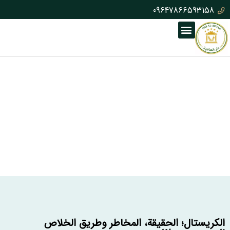
09647866593158
الكريستال؛ الحقيقة، المخاطر وطريق الخلاص