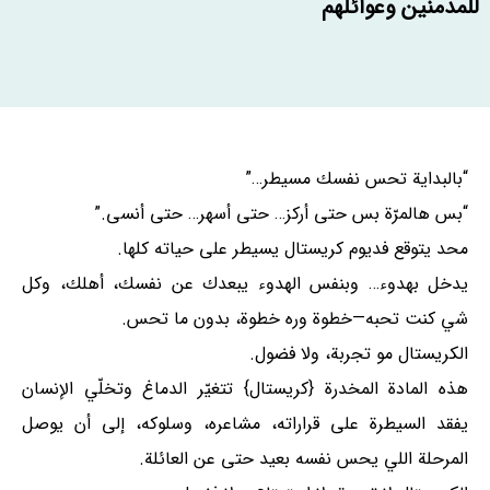
للمدمنين وعوائلهم
“بالبداية تحس نفسك مسيطر…”
“بس هالمرّة بس حتى أركز… حتى أسهر… حتى أنسى.”
محد يتوقع فديوم كريستال يسيطر على حياته كلها.
يدخل بهدوء… وبنفس الهدوء يبعدك عن نفسك، أهلك، وكل
شي كنت تحبه—خطوة وره خطوة، بدون ما تحس.
الكريستال مو تجربة، ولا فضول.
هذه المادة المخدرة {کریستال} تتغيّر الدماغ وتخلّي الإنسان
يفقد السيطرة على قراراته، مشاعره، وسلوكه، إلى أن يوصل
المرحلة اللي يحس نفسه بعید حتى عن العائلة.